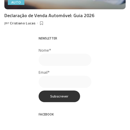
AUTO
Declaração de Venda Automóvel: Guia 2026
por
Cristiano Lucas
Posted
by
NEWSLETTER
Nome*
Email*
FACEBOOK