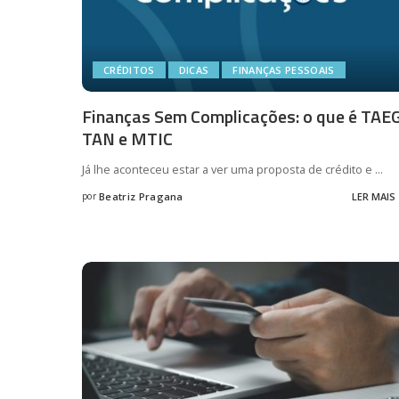
CRÉDITOS
DICAS
FINANÇAS PESSOAIS
Finanças Sem Complicações: o que é TAEG
TAN e MTIC
Já lhe aconteceu estar a ver uma proposta de crédito e
...
por
Beatriz Pragana
LER MAIS
Posted
by