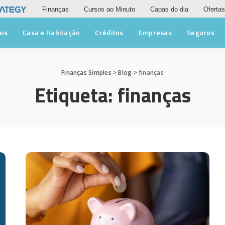
Finanças
Cursos ao Minuto
Capas do dia
Ofertas
ais
Casa e Habitação
Créditos
Empresas
Seguros
Finanças Simples
>
Blog
>
finanças
Etiqueta:
finanças