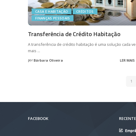
CASA E HABITAÇÃO
CRÉDITOS
FINANÇAS PESSOAIS
Transferência de Crédito Habitação
A transferência de crédito habitação é uma solução cada ve
mais
...
por
Bárbara Oliveira
LER MAIS
Posted
by
1
FACEBOOK
RECENTE
Empré