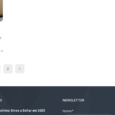
z
2
S
NEWSLETTER
stimo: Erros a Evitar em 2025
Nome*