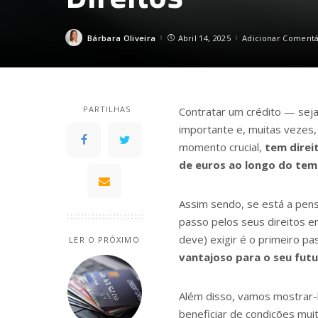
Bárbara Oliveira
Abril 14, 2025
Adicionar Comentá
Posted
by
PARTILHAS
Contratar um crédito — sej
importante e, muitas vezes,
momento crucial,
tem direi
de euros ao longo do te
Assim sendo, se está a pensa
passo pelos seus direitos 
deve) exigir é o primeiro p
LER O PRÓXIMO
vantajoso para o seu futu
Além disso, vamos mostrar
beneficiar de condições mui