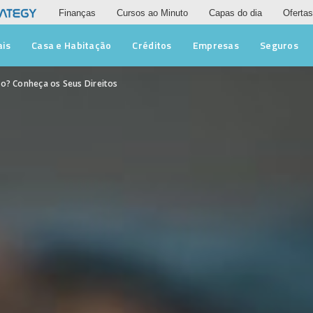
Finanças
Cursos ao Minuto
Capas do dia
Ofertas
ais
Casa e Habitação
Créditos
Empresas
Seguros
to? Conheça os Seus Direitos