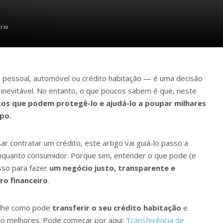
rio
a pessoal, automóvel ou crédito habitação — é uma decisão
 inevitável. No entanto, o que poucos sabem é que, neste
tos que podem protegê-lo e ajudá-lo a poupar milhares
mpo
.
r contratar um crédito, este artigo vai guiá-lo passo a
enquanto consumidor. Porque sim, entender o que pode (e
asso para fazer
um negócio justo, transparente e
ro financeiro
.
-lhe como pode
transferir o seu crédito habitação
e
to melhores. Pode começar por aqui:
Transferência de