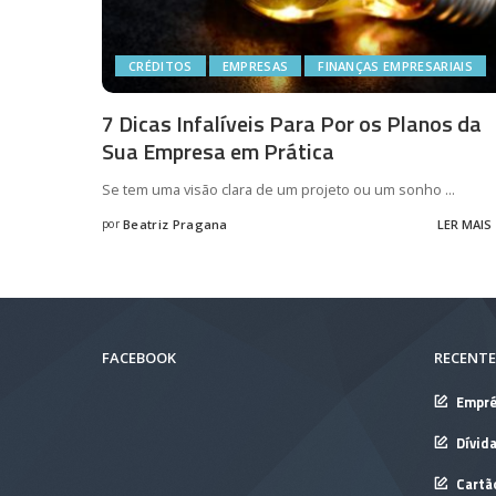
CRÉDITOS
EMPRESAS
FINANÇAS EMPRESARIAIS
7 Dicas Infalíveis Para Por os Planos da
Sua Empresa em Prática
Se tem uma visão clara de um projeto ou um sonho
...
por
Beatriz Pragana
LER MAIS
Posted
by
FACEBOOK
RECENTE
Empré
Dívid
Cartã