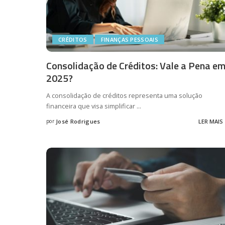
CRÉDITOS
FINANÇAS PESSOAIS
Consolidação de Créditos: Vale a Pena e
2025?
A consolidação de créditos representa uma solução
financeira que visa simplificar
...
por
José Rodrigues
LER MAIS
Posted
by