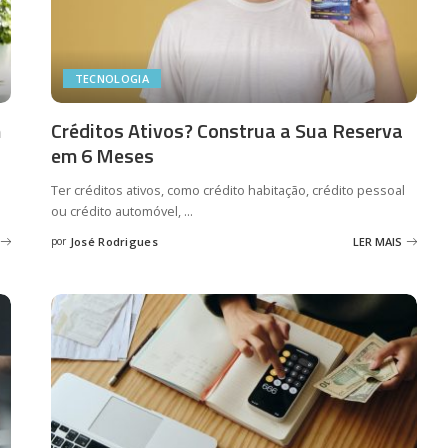
TECNOLOGIA
m
Créditos Ativos? Construa a Sua Reserva
em 6 Meses
Ter créditos ativos, como crédito habitação, crédito pessoal
ou crédito automóvel,
...
por
José Rodrigues
LER MAIS
Posted
by