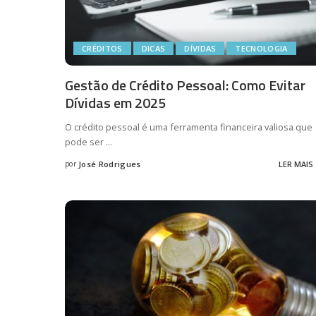
CRÉDITOS
DICAS
DÍVIDAS
TECNOLOGIA
Gestão de Crédito Pessoal: Como Evitar
Dívidas em 2025
O crédito pessoal é uma ferramenta financeira valiosa que
pode ser
...
por
José Rodrigues
LER MAIS
Posted
by