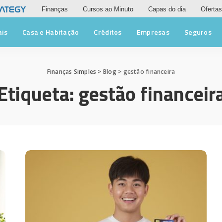
Finanças
Cursos ao Minuto
Capas do dia
Ofertas
ais
Casa e Habitação
Créditos
Empresas
Seguros
Finanças Simples
>
Blog
>
gestão financeira
Etiqueta:
gestão financeir