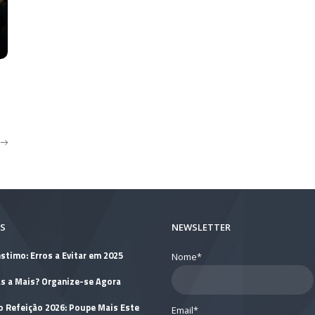
S
NEWSLETTER
stimo: Erros a Evitar em 2025
Nome*
as a Mais? Organize-se Agora
o Refeição 2026: Poupe Mais Este
Email*