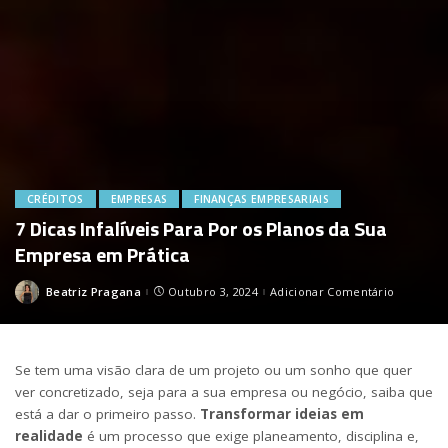
CRÉDITOS
EMPRESAS
FINANÇAS EMPRESARIAIS
7 Dicas Infalíveis Para Por os Planos da Sua
Empresa em Prática
Beatriz Pragana
Outubro 3, 2024
Adicionar Comentário
Posted
by
Se tem uma visão clara de um projeto ou um sonho que quer
ver concretizado, seja para a sua empresa ou negócio, saiba que
está a dar o primeiro passo.
Transformar ideias em
realidade
é um processo que exige planeamento, disciplina e,