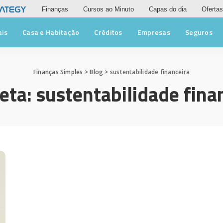
Finanças
Cursos ao Minuto
Capas do dia
Ofertas
ais
Casa e Habitação
Créditos
Empresas
Seguros
Finanças Simples
>
Blog
>
sustentabilidade financeira
eta:
sustentabilidade fina