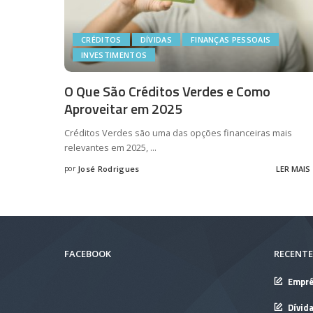
CRÉDITOS
DÍVIDAS
FINANÇAS PESSOAIS
INVESTIMENTOS
O Que São Créditos Verdes e Como
Aproveitar em 2025
Créditos Verdes são uma das opções financeiras mais
relevantes em 2025,
...
por
José Rodrigues
LER MAIS
Posted
by
FACEBOOK
RECENTE
Empré
Dívid