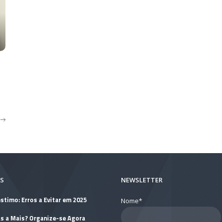
S
NEWSLETTER
stimo: Erros a Evitar em 2025
Nome*
as a Mais? Organize-se Agora