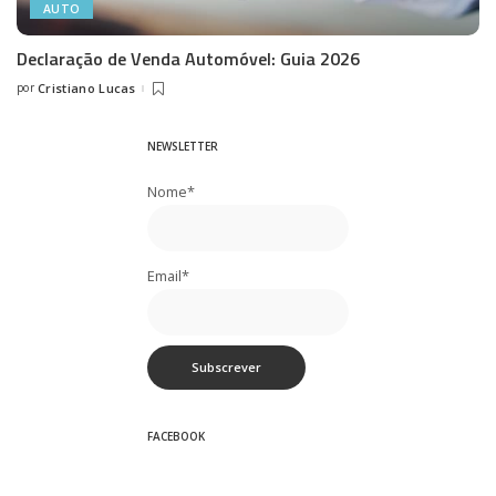
AUTO
Declaração de Venda Automóvel: Guia 2026
por
Cristiano Lucas
Posted
by
NEWSLETTER
Nome*
Email*
FACEBOOK