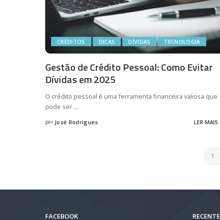
CRÉDITOS
DICAS
DÍVIDAS
TECNOLOGIA
Gestão de Crédito Pessoal: Como Evitar
Dívidas em 2025
O crédito pessoal é uma ferramenta financeira valiosa que
pode ser
...
por
José Rodrigues
LER MAIS
Posted
by
1
FACEBOOK
RECENTE