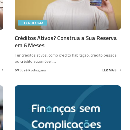
TECNOLOGIA
Créditos Ativos? Construa a Sua Reserva
em 6 Meses
Ter créditos ativos, como crédito habitação, crédito pessoal
ou crédito automóvel,
...
por
José Rodrigues
LER MAIS
Posted
by