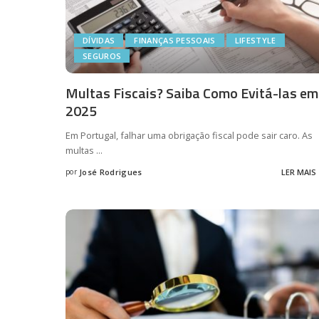
DÍVIDAS
FINANÇAS PESSOAIS
LIFESTYLE
SEGUROS
Multas Fiscais? Saiba Como Evitá-las em
2025
Em Portugal, falhar uma obrigação fiscal pode sair caro. As
multas
...
por
José Rodrigues
LER MAIS
Posted
by