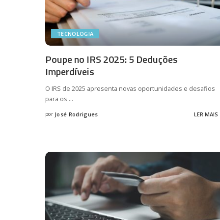
TECNOLOGIA
Poupe no IRS 2025: 5 Deduções
Imperdíveis
O IRS de 2025 apresenta novas oportunidades e desafios
para os
...
por
José Rodrigues
LER MAIS
Posted
by