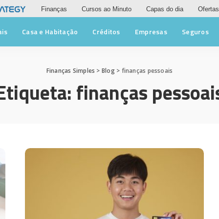
Finanças
Cursos ao Minuto
Capas do dia
Ofertas
ais
Casa e Habitação
Créditos
Empresas
Seguros
Finanças Simples
>
Blog
>
finanças pessoais
Etiqueta:
finanças pessoai