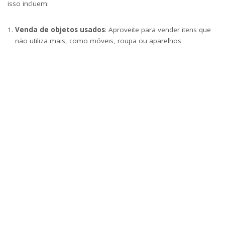
isso incluem:
Venda de objetos usados
: Aproveite para vender itens que
não utiliza mais, como móveis, roupa ou aparelhos
eletrónicos.
Freelancing ou trabalhos temporários
: Se tem uma
habilidade que pode ser monetizada (como escrita, design,
tradução, entre outros), procure oportunidades para aumentar
o seu rendimento mensal.
Arrendamento de espaços
: Se tem um quarto ou até uma
garagem disponível, considere arrendá-los para obter um
rendimento extra.
Mesmo que consiga gerar apenas 100€ a mais por mês, isso
ajudará a acelerar o processo de criação do fundo de
emergência.