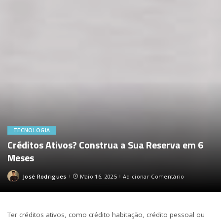
TECNOLOGIA
Créditos Ativos? Construa a Sua Reserva em 6
Meses
José Rodrigues
Maio 16, 2025
Adicionar Comentário
Posted
by
Ter créditos ativos, como crédito habitação, crédito pessoal ou