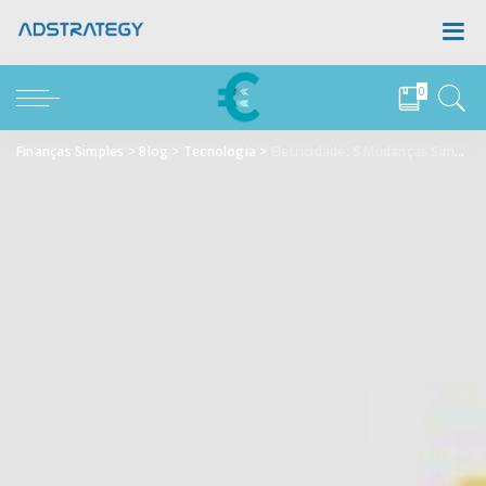
0
Finanças Simples
>
Blog
>
Tecnologia
>
Eletricidade: 5 Mudanças Simples para Reduzir a Sua Fatura