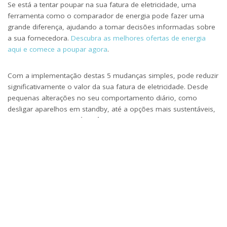
Se está a tentar poupar na sua fatura de eletricidade, uma
ferramenta como o comparador de energia pode fazer uma
grande diferença, ajudando a tomar decisões informadas sobre
a sua fornecedora.
Descubra as melhores ofertas de energia
aqui e comece a poupar agora
.
Com a implementação destas 5 mudanças simples, pode reduzir
significativamente o valor da sua fatura de eletricidade. Desde
pequenas alterações no seu comportamento diário, como
desligar aparelhos em standby, até a opções mais sustentáveis,
como o uso de
energia solar
, as oportunidades de poupança
são muitas.
Além disso, ao comparar as tarifas de energia com o uso de um
comparador de energia, poderá garantir que está a pagar o
preço mais baixo possível, sem comprometer o seu conforto.
Com estas estratégias simples e eficazes, a sua fatura de
eletricidade será mais leve e você estará a contribuir para um