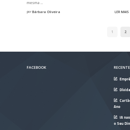
mesma
...
por
Bárbara Oliveira
LER MAIS
Posted
by
1
2
FACEBOOK
RECENTE
Empré
Dívid
Cartã
Ano
IA nas
o Seu Din