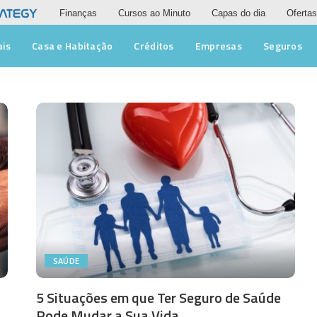
Finanças
Cursos ao Minuto
Capas do dia
Ofertas
ais
Casa e Habitação
Créditos
Empresas
Seguros
SAÚDE
5 Situações em que Ter Seguro de Saúde
Pode Mudar a Sua Vida