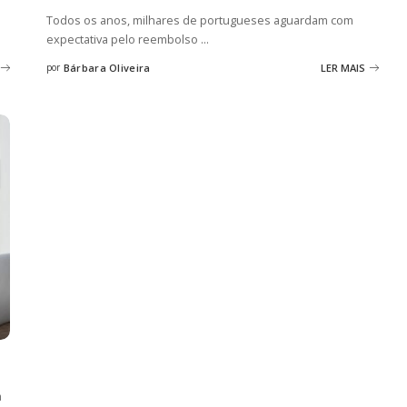
Todos os anos, milhares de portugueses aguardam com
expectativa pelo reembolso
...
por
Bárbara Oliveira
LER MAIS
Posted
by
a