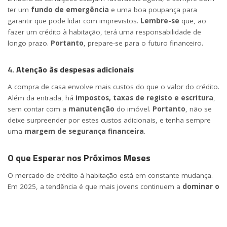
ter um
fundo de emergência
e uma boa poupança para
garantir que pode lidar com imprevistos.
Lembre-se
que, ao
fazer um crédito à habitação, terá uma responsabilidade de
longo prazo.
Portanto
, prepare-se para o futuro financeiro.
4.
Atenção às despesas adicionais
A compra de casa envolve mais custos do que o valor do crédito.
Além da entrada, há
impostos, taxas de registo e escritura
,
sem contar com a
manutenção
do imóvel.
Portanto
, não se
deixe surpreender por estes custos adicionais, e tenha sempre
uma
margem de segurança financeira
.
O que Esperar nos Próximos Meses
O mercado de crédito à habitação está em constante mudança.
Em 2025, a tendência é que mais jovens continuem a
dominar o
mercado
, especialmente à medida que novas políticas de
incentivo e apoio financeiro entram em vigor.
Consequentemente
, a
taxa de juro
pode continuar a ser