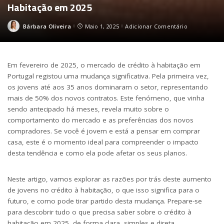
Habitação em 2025
Bárbara Oliveira
Maio 1, 2025
Adicionar Comentário
Posted
by
Em fevereiro de 2025, o mercado de crédito à habitação em
Portugal registou uma mudança significativa. Pela primeira vez,
os jovens até aos 35 anos dominaram o setor, representando
mais de 50% dos novos contratos. Este fenómeno, que vinha
sendo antecipado há meses, revela muito sobre o
comportamento do mercado e as preferências dos novos
compradores. Se você é jovem e está a pensar em comprar
casa, este é o momento ideal para compreender o impacto
desta tendência e como ela pode afetar os seus planos.
Neste artigo, vamos explorar as razões por trás deste aumento
de jovens no crédito à habitação, o que isso significa para o
futuro, e como pode tirar partido desta mudança. Prepare-se
para descobrir tudo o que precisa saber sobre o crédito à
habitação em 2025, de forma clara, simples e direta.