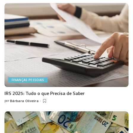
FINANÇAS PESSOAIS
IRS 2025: Tudo o que Precisa de Saber
por
Bárbara Oliveira
Posted
by