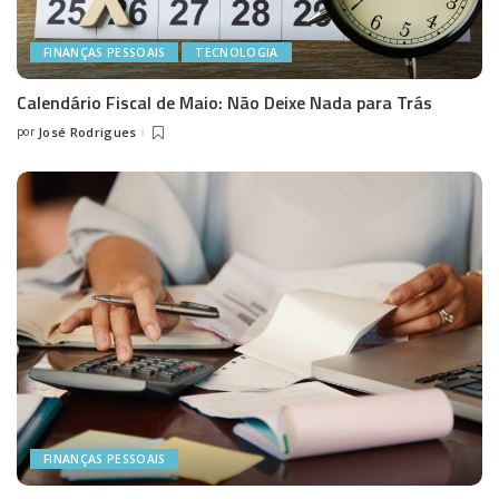
FINANÇAS PESSOAIS
TECNOLOGIA
Calendário Fiscal de Maio: Não Deixe Nada para Trás
por
José Rodrigues
Posted
by
FINANÇAS PESSOAIS