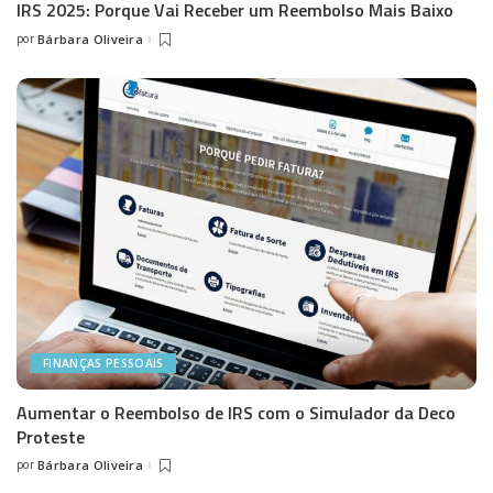
IRS 2025: Porque Vai Receber um Reembolso Mais Baixo
por
Bárbara Oliveira
Posted
by
FINANÇAS PESSOAIS
Aumentar o Reembolso de IRS com o Simulador da Deco
Proteste
por
Bárbara Oliveira
Posted
by