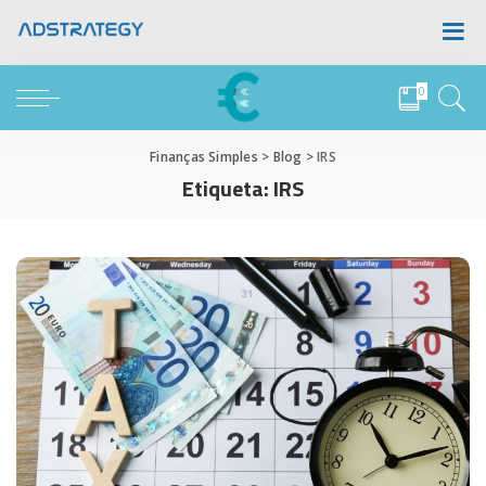
0
Finanças Simples
>
Blog
>
IRS
Etiqueta:
IRS