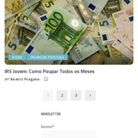
DICAS
FINANÇAS PESSOAIS
IRS Jovem: Como Poupar Todos os Meses
por
Beatriz Pragana
Posted
by
1
2
3
NEWSLETTER
Nome*