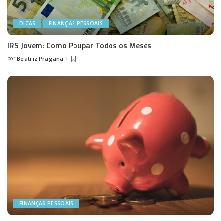
DICAS
FINANÇAS PESSOAIS
IRS Jovem: Como Poupar Todos os Meses
por
Beatriz Pragana
Posted
by
FINANÇAS PESSOAIS