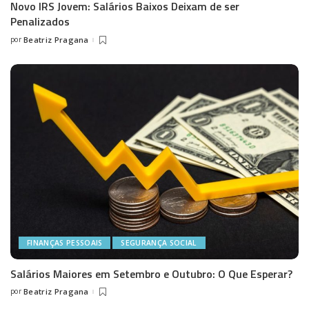
Novo IRS Jovem: Salários Baixos Deixam de ser
Penalizados
por
Beatriz Pragana
Posted
by
FINANÇAS PESSOAIS
SEGURANÇA SOCIAL
Salários Maiores em Setembro e Outubro: O Que Esperar?
por
Beatriz Pragana
Posted
by