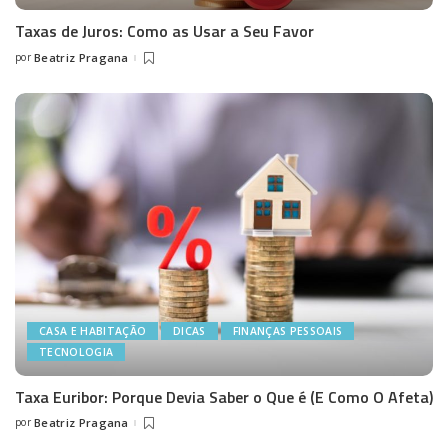
Taxas de Juros: Como as Usar a Seu Favor
por
Beatriz Pragana
Posted
by
CASA E HABITAÇÃO
DICAS
FINANÇAS PESSOAIS
TECNOLOGIA
Taxa Euribor: Porque Devia Saber o Que é (E Como O Afeta)
por
Beatriz Pragana
Posted
by