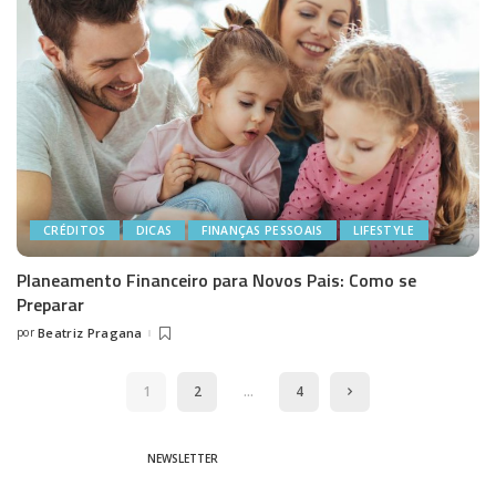
CRÉDITOS
DICAS
FINANÇAS PESSOAIS
LIFESTYLE
Planeamento Financeiro para Novos Pais: Como se
Preparar
por
Beatriz Pragana
Posted
by
1
2
…
4
NEWSLETTER