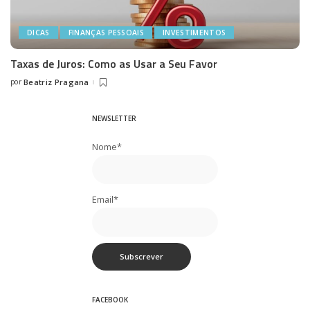
DICAS
FINANÇAS PESSOAIS
INVESTIMENTOS
Taxas de Juros: Como as Usar a Seu Favor
por
Beatriz Pragana
Posted
by
NEWSLETTER
Nome*
Email*
FACEBOOK