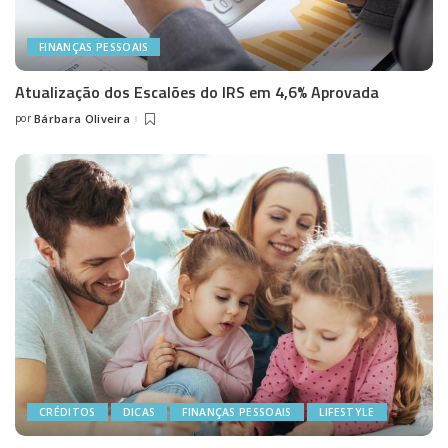
FINANÇAS PESSOAIS
Atualização dos Escalões do IRS em 4,6% Aprovada
por
Bárbara Oliveira
Posted
by
CRÉDITOS
DICAS
FINANÇAS PESSOAIS
LIFESTYLE