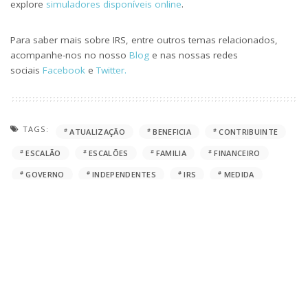
explore
simuladores disponíveis online
.
Para saber mais sobre IRS, entre outros temas relacionados,
acompanhe-nos no nosso
Blog
e nas nossas redes
sociais
Facebook
e
Twitter.
TAGS:
ATUALIZAÇÃO
BENEFICIA
CONTRIBUINTE
ESCALÃO
ESCALÕES
FAMILIA
FINANCEIRO
GOVERNO
INDEPENDENTES
IRS
MEDIDA
MUDANÇAS
RENDIMENTOS
SIMULAÇÃO
TRABALHADORES
Qual a sua reação?