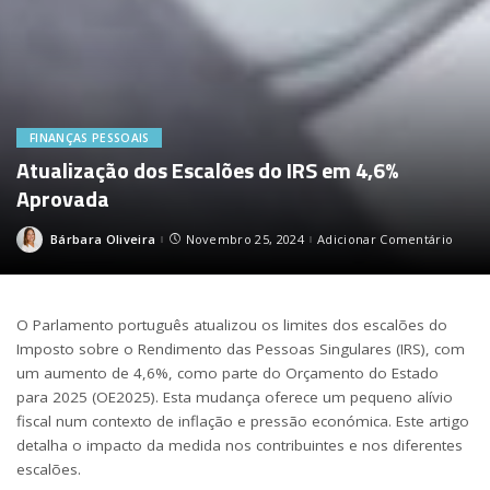
FINANÇAS PESSOAIS
Atualização dos Escalões do IRS em 4,6%
Aprovada
Bárbara Oliveira
Novembro 25, 2024
Adicionar Comentário
Posted
by
O Parlamento português atualizou os limites dos escalões do
Imposto sobre o Rendimento das Pessoas Singulares (IRS), com
um aumento de 4,6%, como parte do Orçamento do Estado
para 2025 (OE2025). Esta mudança oferece um pequeno alívio
fiscal num contexto de inflação e pressão económica. Este artigo
detalha o impacto da medida nos contribuintes e nos diferentes
escalões.