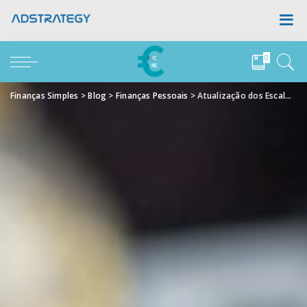
0
Finanças Simples
>
Blog
>
Finanças Pessoais
>
Atualização dos Escalões do IRS em 4,6% Aprovada