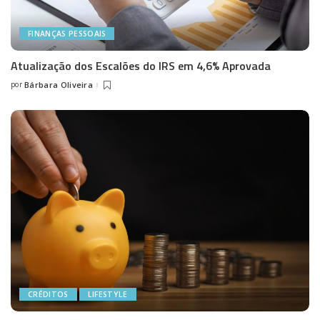
FINANÇAS PESSOAIS
Atualização dos Escalões do IRS em 4,6% Aprovada
por
Bárbara Oliveira
Posted
by
CRÉDITOS
LIFESTYLE