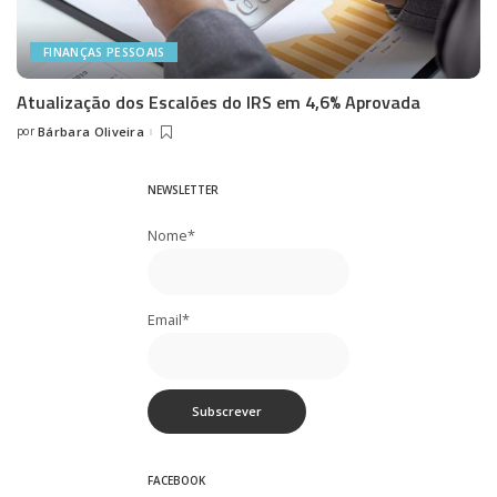
FINANÇAS PESSOAIS
Atualização dos Escalões do IRS em 4,6% Aprovada
por
Bárbara Oliveira
Posted
by
NEWSLETTER
Nome*
Email*
FACEBOOK