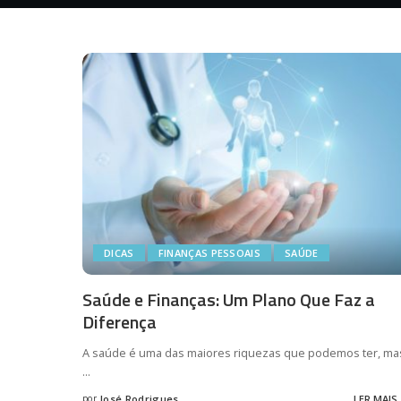
DICAS
FINANÇAS PESSOAIS
SAÚDE
Saúde e Finanças: Um Plano Que Faz a
Diferença
A saúde é uma das maiores riquezas que podemos ter, ma
...
por
José Rodrigues
LER MAIS