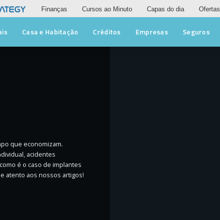
Finanças
Cursos ao Minuto
Capas do dia
Ofertas
ais
Casa e Habitação
Créditos
Empresas
Seguros
empo que economizam.
dividual, acidentes
como é o caso de implantes
e atento aos nossos artigos!