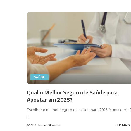
by
SAÚDE
Qual o Melhor Seguro de Saúde para
Apostar em 2025?
Escolher o melhor seguro de saúde para 2025 é uma decis
...
por
Bárbara Oliveira
LER MAIS
Posted
by