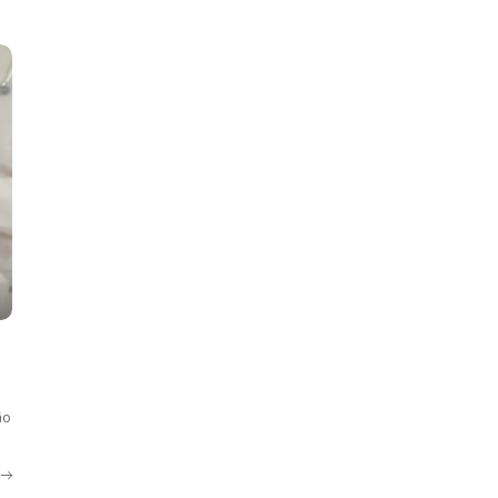
by
ão