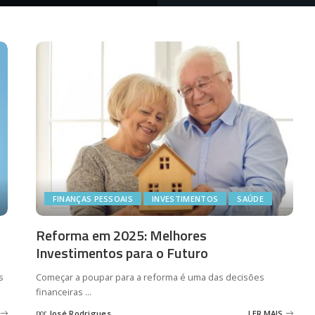
FINANÇAS PESSOAIS
INVESTIMENTOS
SAÚDE
Reforma em 2025: Melhores
Investimentos para o Futuro
s
Começar a poupar para a reforma é uma das decisões
financeiras
...
por
José Rodrigues
LER MAIS