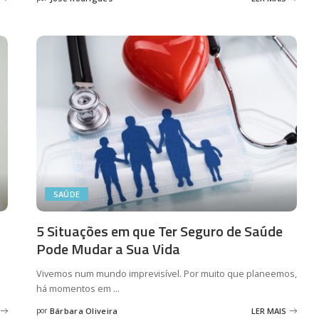
Posted
by
SAÚDE
5 Situações em que Ter Seguro de Saúde
Pode Mudar a Sua Vida
Vivemos num mundo imprevisível. Por muito que planeemos,
há momentos em
...
por
Bárbara Oliveira
LER MAIS
Posted