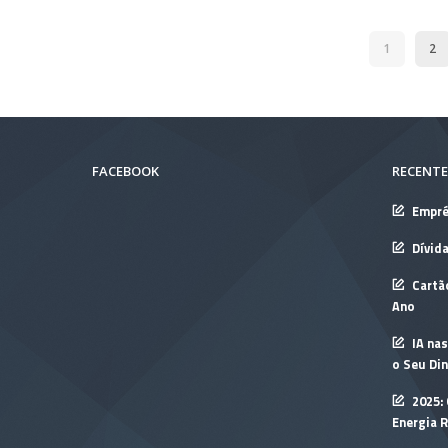
1
2
FACEBOOK
RECENTE
Empré
Dívid
Cartã
Ano
IA nas
o Seu Din
2025:
Energia 