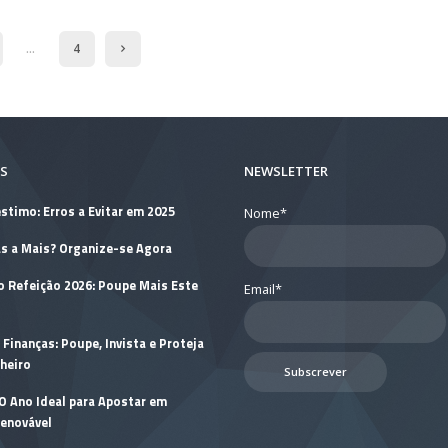
…
4
S
NEWSLETTER
stimo: Erros a Evitar em 2025
Nome*
as a Mais? Organize-se Agora
o Refeição 2026: Poupe Mais Este
Email*
 Finanças: Poupe, Invista e Proteja
heiro
 O Ano Ideal para Apostar em
Renovável