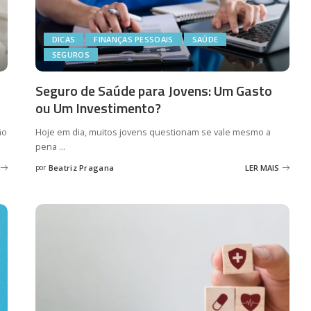
DICAS
FINANÇAS PESSOAIS
SAÚDE
SEGUROS
Seguro de Saúde para Jovens: Um Gasto
ou Um Investimento?
ão
Hoje em dia, muitos jovens questionam se vale mesmo a
pena
...
por
Beatriz Pragana
LER MAIS
Posted
by