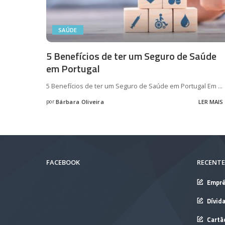
SAÚDE
5 Benefícios de ter um Seguro de Saúde
em Portugal
5 Benefícios de ter um Seguro de Saúde em Portugal Em
...
por
Bárbara Oliveira
LER MAIS
Posted
by
FACEBOOK
RECENTE
Empré
Dívid
Cartã