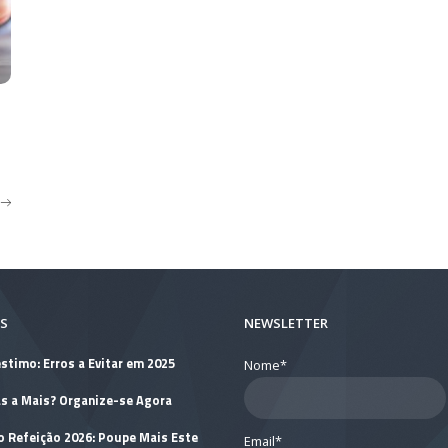
S
NEWSLETTER
stimo: Erros a Evitar em 2025
Nome*
as a Mais? Organize-se Agora
o Refeição 2026: Poupe Mais Este
Email*