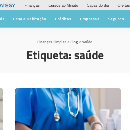
Finanças
Cursos ao Minuto
Capas do dia
Ofertas
ais
Casa e Habitação
Créditos
Empresas
Seguros
Finanças Simples
>
Blog
>
saúde
Etiqueta:
saúde