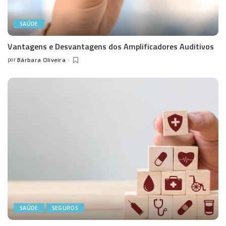
SAÚDE
Vantagens e Desvantagens dos Amplificadores Auditivos
por
Bárbara Oliveira
Posted
by
SAÚDE
SEGUROS