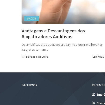
SAÚDE
Vantagens e Desvantagens dos
Amplificadores Auditivos
Os amplificadores auditivos ajudam-te a ouvir melhor. Por
isso, eles tornam
...
por
Bárbara Oliveira
LER MAIS
Posted
by
FACEBOOK
RECENTE
Empré
Dívid