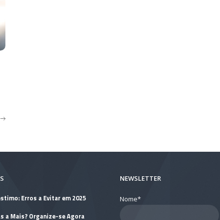
S
NEWSLETTER
stimo: Erros a Evitar em 2025
Nome*
as a Mais? Organize-se Agora