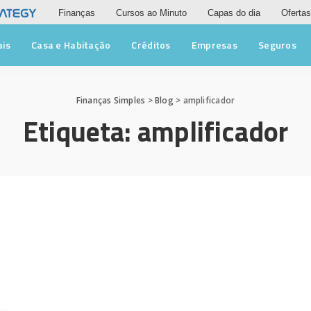
Finanças
Cursos ao Minuto
Capas do dia
Ofertas
ais
Casa e Habitação
Créditos
Empresas
Seguros
Finanças Simples
>
Blog
>
amplificador
Etiqueta:
amplificador