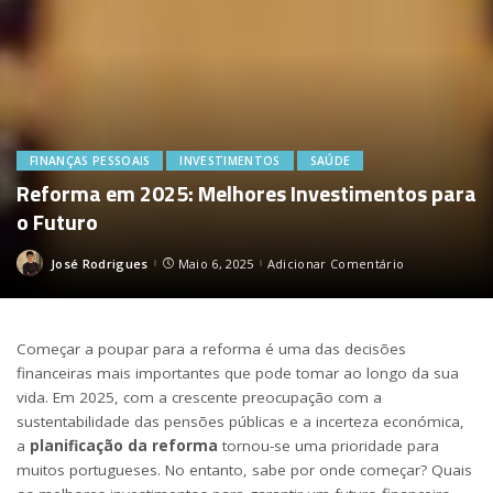
FINANÇAS PESSOAIS
INVESTIMENTOS
SAÚDE
Reforma em 2025: Melhores Investimentos para
o Futuro
José Rodrigues
Maio 6, 2025
Adicionar Comentário
Posted
by
Começar a poupar para a reforma é uma das decisões
financeiras mais importantes que pode tomar ao longo da sua
vida. Em 2025, com a crescente preocupação com a
sustentabilidade das pensões públicas e a incerteza económica,
a
planificação da reforma
tornou-se uma prioridade para
muitos portugueses. No entanto, sabe por onde começar? Quais