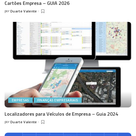
Cartões Empresa – GUIA 2026
por
Duarte Valente
Posted
by
EMPRESAS
FINANÇAS EMPRESARIAIS
Localizadores para Veículos de Empresa – Guia 2024
por
Duarte Valente
Posted
by