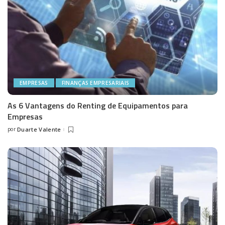
EMPRESAS
FINANÇAS EMPRESARIAIS
As 6 Vantagens do Renting de Equipamentos para
Empresas
por
Duarte Valente
Posted
by