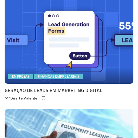
EMPRESAS
FINANÇAS EMPRESARIAIS
GERAÇÃO DE LEADS EM MARKETING DIGITAL
por
Duarte Valente
Posted
by