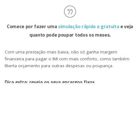
Comece por fazer uma
simulação rápida e gratuita
e veja
quanto pode poupar todos os meses.
Com uma prestação mais baixa, não só ganha margem
financeira para pagar o IMI com mais conforto, como também
liberta orçamento para outras despesas ou poupança.
Dica extra: reveja os seus encargos fixos
Aproveite esta altura do ano para rever todos os seus custos
mensais e anuais. Comece pelos seguintes:
Seguros de vida, casa e automóvel;
Tarifários de internet, televisão e telemóvel;
Subscrições digitais (apps, plataformas de streaming);