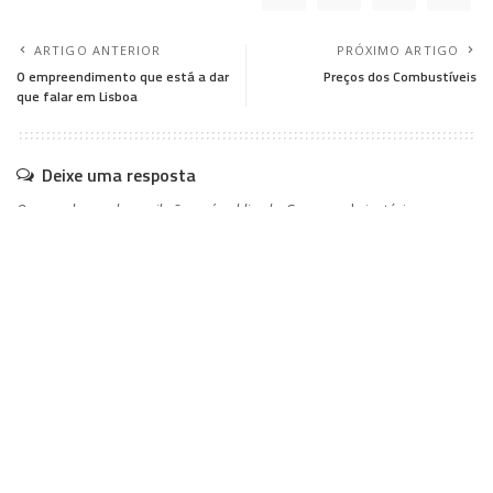
ARTIGO ANTERIOR
PRÓXIMO ARTIGO
O empreendimento que está a dar
Preços dos Combustíveis
que falar em Lisboa
Deixe uma resposta
O seu endereço de email não será publicado.
Campos obrigatórios
marcados com
*