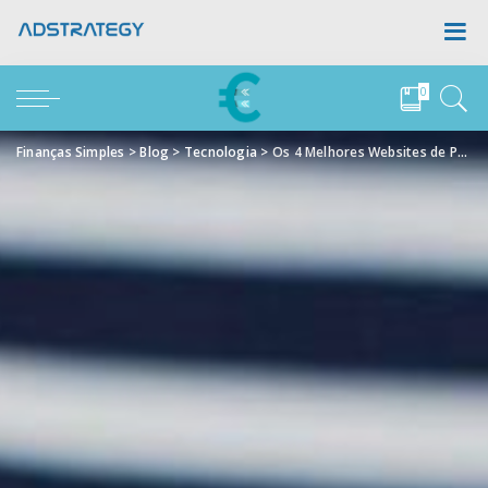
0
Finanças Simples
>
Blog
>
Tecnologia
>
Os 4 Melhores Websites de Poupanças