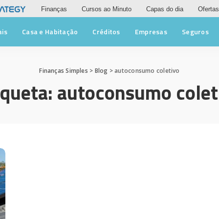
Finanças
Cursos ao Minuto
Capas do dia
Ofertas
ais
Casa e Habitação
Créditos
Empresas
Seguros
Finanças Simples
>
Blog
>
autoconsumo coletivo
iqueta:
autoconsumo colet