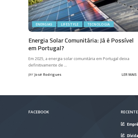
ENERGIAS
LIFESTYLE
TECNOLOGIA
Energia Solar Comunitária: Já é Possível
em Portugal?
Em 2025, a energia solar comunitária em Portugal deixa
definitivamente de
...
por
José Rodrigues
LER MAIS
Posted
by
FACEBOOK
RECENTE
Empré
Dívid