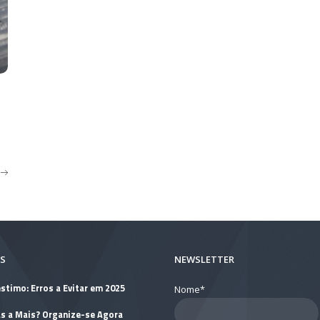
S
NEWSLETTER
stimo: Erros a Evitar em 2025
Nome*
as a Mais? Organize-se Agora