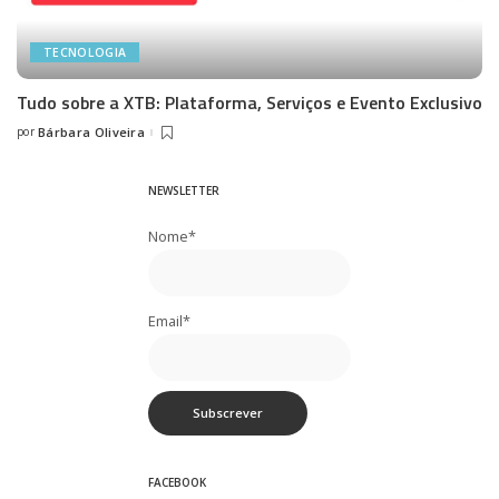
TECNOLOGIA
Tudo sobre a XTB: Plataforma, Serviços e Evento Exclusivo
por
Bárbara Oliveira
Posted
by
NEWSLETTER
Nome*
Email*
FACEBOOK