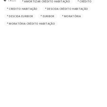
TAGS:
AMORTIZAR CRÉDITO HABITAÇÃO
CRÉDITO
CREDITO HABITAÇÃO
DESCIDA CRÉDITO HABITAÇÃO
DESCIDA EURIBOR
EURIBOR
MORATÓRIA
MORATÓRIA CRÉDITO HABITAÇÃO
Qual a sua reação?
0
0
0
0
0
0
0
PARTILHAS
ARTIGO ANTERIOR
PRÓXIMO ARTIGO
Taxa Euribor: Porque Devia Saber o
Crédito Consolidado: Uma
Que é (E Como O Afeta)
Alternativa para Poupar em 2024