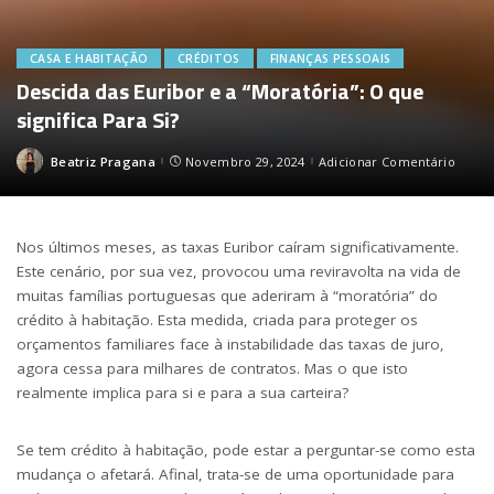
CASA E HABITAÇÃO
CRÉDITOS
FINANÇAS PESSOAIS
Descida das Euribor e a “Moratória”: O que
significa Para Si?
Beatriz Pragana
Novembro 29, 2024
Adicionar Comentário
Posted
by
Nos últimos meses, as taxas Euribor caíram significativamente.
Este cenário, por sua vez, provocou uma reviravolta na vida de
muitas famílias portuguesas que aderiram à “moratória” do
crédito à habitação. Esta medida, criada para proteger os
orçamentos familiares face à instabilidade das taxas de juro,
agora cessa para milhares de contratos. Mas o que isto
realmente implica para si e para a sua carteira?
Se tem crédito à habitação, pode estar a perguntar-se como esta
mudança o afetará. Afinal, trata-se de uma oportunidade para