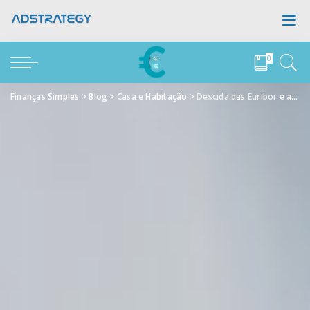
0
Finanças Simples
>
Blog
>
Casa e Habitação
>
Descida das Euribor e a “Moratória”: O que significa Para Si?