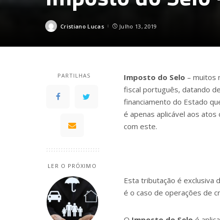
Cristiano Lucas
Julho 13, 2019
Posted
by
PARTILHAS
Imposto do Selo
– muitos 
fiscal português, datando d
financiamento do Estado qu
é apenas aplicável aos atos 
com este.
LER O PRÓXIMO
Esta tributação é exclusiva
é o caso de operações de cr
O
Imposto do Selo
é aplic