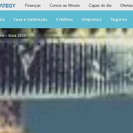
Finanças
Cursos ao Minuto
Capas do dia
Ofertas
ais
Casa e Habitação
Créditos
Empresas
Seguros
lo – Guia 2023