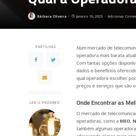
Bárbara Oliveira
Janeiro 16, 2025
Adicionar Come
Posted
by
PARTILHAS
Num mercado de telecomunic
operadora mais barata atua
Com tantas opções disponív
dados e benefícios oferecid
qual operadora escolher pod
preços e serviços que são o
Onde Encontrar as Mel
LER O PRÓXIMO
O mercado de telecomunica
operadoras, como a
MEO
,
N
também algumas operadoras 