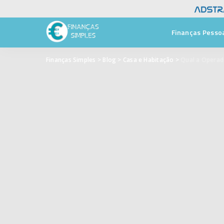
Finanças Pesso
Finanças Simples
>
Blog
>
Casa e Habitação
>
Qual a Operad