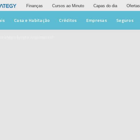
Finanças
Cursos ao Minuto
Capas do dia
Ofertas
ais
Casa e Habitação
Créditos
Empresas
Seguros
ora Mais Barata Atualmente?