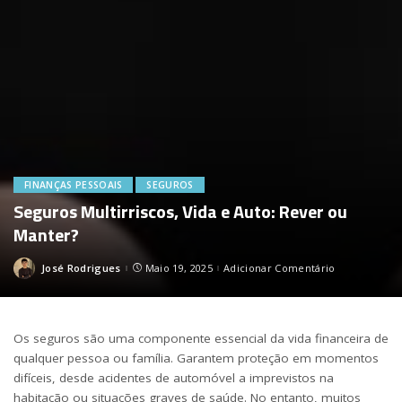
FINANÇAS PESSOAIS
SEGUROS
Seguros Multirriscos, Vida e Auto: Rever ou
Manter?
José Rodrigues
Maio 19, 2025
Adicionar Comentário
Posted
by
Os seguros são uma componente essencial da vida financeira de
qualquer pessoa ou família. Garantem proteção em momentos
difíceis, desde acidentes de automóvel a imprevistos na
habitação ou situações graves de saúde. No entanto, muitos