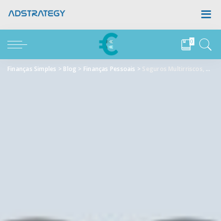
0
Finanças Simples
>
Blog
>
Finanças Pessoais
>
Seguros Multirriscos, Vida e Auto: Rever ou Manter?