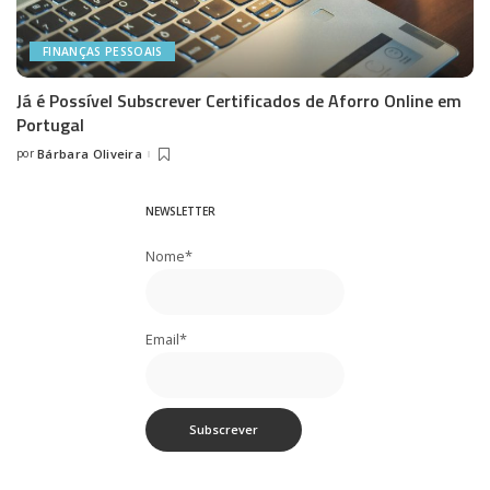
FINANÇAS PESSOAIS
Já é Possível Subscrever Certificados de Aforro Online em
Portugal
por
Bárbara Oliveira
Posted
by
NEWSLETTER
Nome*
Email*