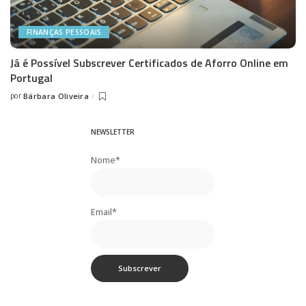
FINANÇAS PESSOAIS
Já é Possível Subscrever Certificados de Aforro Online em
Portugal
por
Bárbara Oliveira
Posted
by
NEWSLETTER
Nome*
Email*