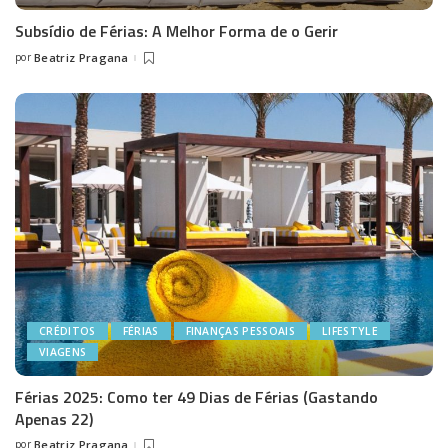
Subsídio de Férias: A Melhor Forma de o Gerir
por
Beatriz Pragana
Posted
by
CRÉDITOS
FÉRIAS
FINANÇAS PESSOAIS
LIFESTYLE
VIAGENS
Férias 2025: Como ter 49 Dias de Férias (Gastando
Apenas 22)
por
Beatriz Pragana