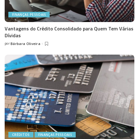
FINANÇAS PESSOAIS
Vantagens do Crédito Consolidado para Quem Tem Várias
Dívidas
por
Bárbara Oliveira
Posted
by
CRÉDITOS
FINANÇAS PESSOAIS