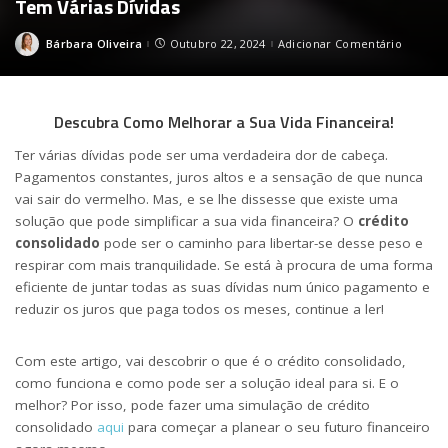
Tem Várias Dívidas
Bárbara Oliveira
Outubro 22, 2024
Adicionar Comentário
Posted
by
Descubra Como Melhorar a Sua Vida Financeira!
Ter várias dívidas pode ser uma verdadeira dor de cabeça.
Pagamentos constantes, juros altos e a sensação de que nunca
vai sair do vermelho. Mas, e se lhe dissesse que existe uma
solução que pode simplificar a sua vida financeira? O
crédito
consolidado
pode ser o caminho para libertar-se desse peso e
respirar com mais tranquilidade. Se está à procura de uma forma
eficiente de juntar todas as suas dívidas num único pagamento e
reduzir os juros que paga todos os meses, continue a ler!
Com este artigo, vai descobrir o que é o crédito consolidado,
como funciona e como pode ser a solução ideal para si. E o
melhor? Por isso, pode fazer uma simulação de crédito
consolidado
aqui
para começar a planear o seu futuro financeiro