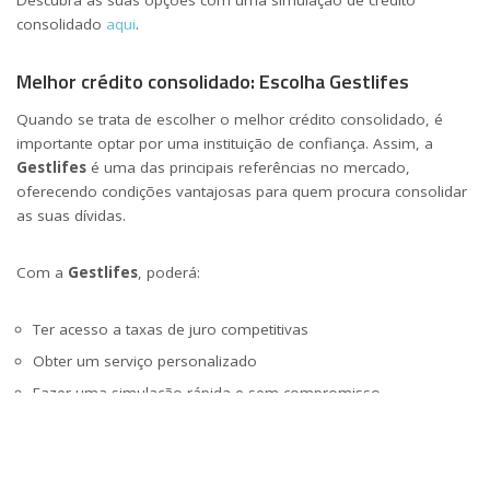
consolidado
aqui
.
Melhor crédito consolidado: Escolha Gestlifes
Quando se trata de escolher o melhor crédito consolidado, é
importante optar por uma instituição de confiança. Assim, a
Gestlifes
é uma das principais referências no mercado,
oferecendo condições vantajosas para quem procura consolidar
as suas dívidas.
Com a
Gestlifes
, poderá:
Ter acesso a taxas de juro competitivas
Obter um serviço personalizado
Fazer uma simulação rápida e sem compromisso
Se deseja conhecer as melhores condições para consolidar as
suas dívidas, não perca tempo. Faça uma simulação
aqui
e veja