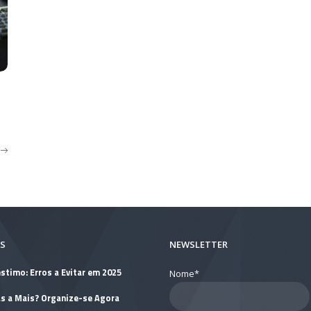
S
NEWSLETTER
stimo: Erros a Evitar em 2025
Nome*
as a Mais? Organize-se Agora