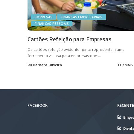
EMPRESAS
FINANÇAS EMPRESARIAIS
FINANÇAS PESSOAIS
Cartões Refeição para Empresas
Os cartões refeição evidentemente representam uma
ferramenta valiosa para empresas que
...
por
Bárbara Oliveira
LER MAIS
Posted
by
FACEBOOK
RECENTE
Empré
Dívid