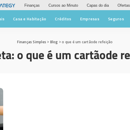
Finanças
Cursos ao Minuto
Capas do dia
Ofertas
ais
Casa e Habitação
Créditos
Empresas
Seguros
Finanças Simples
>
Blog
>
o que é um cartãode refeição
eta:
o que é um cartãode re