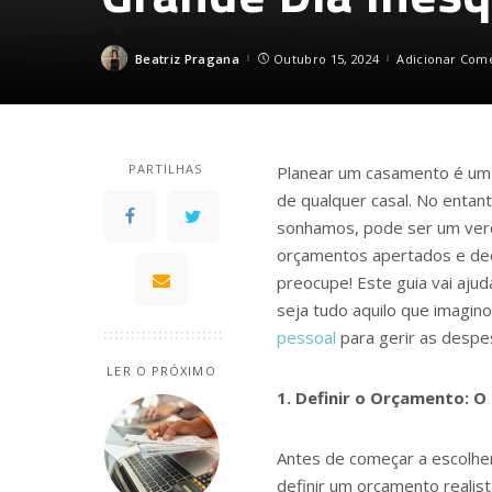
Beatriz Pragana
Outubro 15, 2024
Adicionar Com
Posted
by
PARTILHAS
Planear um casamento é um
de qualquer casal. No entan
sonhamos, pode ser um verda
orçamentos apertados e deci
preocupe! Este guia vai ajud
seja tudo aquilo que imagin
pessoal
para gerir as despe
LER O PRÓXIMO
1. Definir o Orçamento: 
Antes de começar a escolher 
definir um orçamento realist