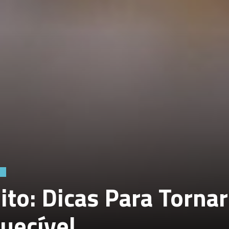
S
to: Dicas Para Tornar
uecível