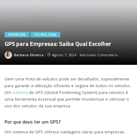
EMPRESAS
TECNOLOGIA
GPS para Empresas: Saiba Qual Escolher
Bárbara Oliveira
Agosto 7, 2024
Adicionar Comentário
Posted
by
Gerir uma frota de veículos pode ser desafiador, especialmente
para garantir a utilização eficiente e segura de todos os veículos.
Um
sistema
de GPS (Global Positioning System) para veículos é
uma ferramenta essencial que permite monitorizar e otimizar o
uso dos veículos da sua empresa.
Por que devo ter um GPS?
Um sistema de GPS oferece vantagens claras para empresas.