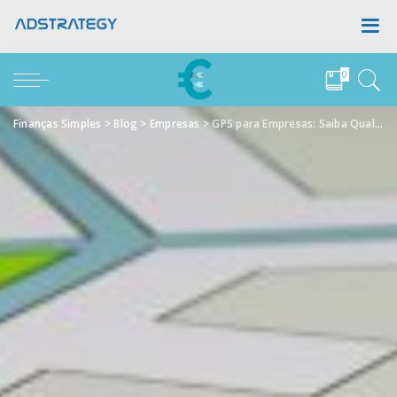
0
Finanças Simples
>
Blog
>
Empresas
>
GPS para Empresas: Saiba Qual Escolher