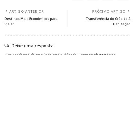
ARTIGO ANTERIOR
PRÓXIMO ARTIGO
Destinos Mais Económicos para
Transferência do Crédito à
Viajar
Habitação
Deixe uma resposta
O seu endereço de email não será publicado.
Campos obrigatórios
marcados com
*