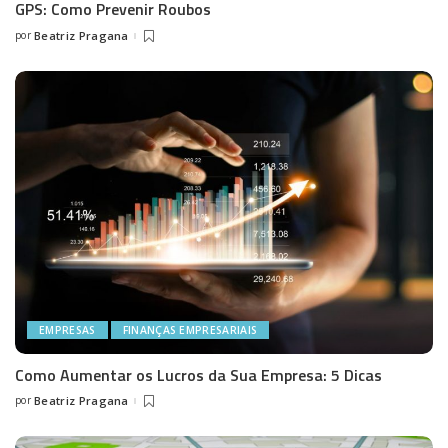
GPS: Como Prevenir Roubos
por
Beatriz Pragana
Posted
by
EMPRESAS
FINANÇAS EMPRESARIAIS
Como Aumentar os Lucros da Sua Empresa: 5 Dicas
por
Beatriz Pragana
Posted
by