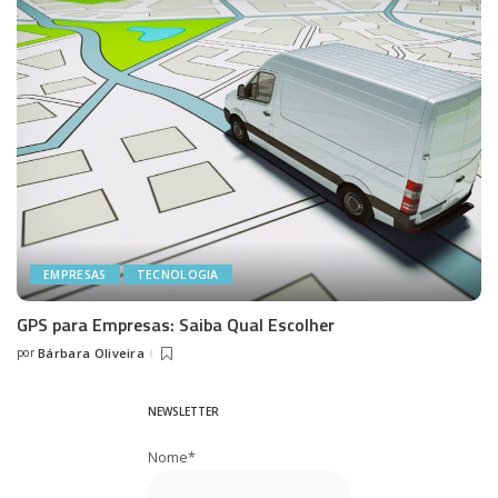
EMPRESAS
TECNOLOGIA
GPS para Empresas: Saiba Qual Escolher
por
Bárbara Oliveira
Posted
by
NEWSLETTER
Nome*