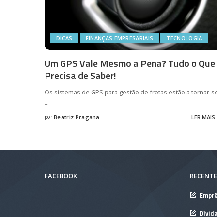
DICAS
FINANÇAS EMPRESARIAIS
TECNOLOGIA
Um GPS Vale Mesmo a Pena? Tudo o Que
Precisa de Saber!
Os sistemas de GPS para gestão de frotas estão a tornar-s
...
por
Beatriz Pragana
LER MAIS
Posted
by
FACEBOOK
RECENTE
Empré
Dívid