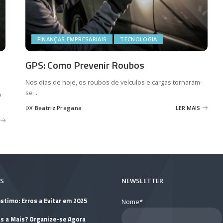
FINANÇAS EMPRESARIAIS
TECNOLOGIA
GPS: Como Prevenir Roubos
Nos dias de hoje, os roubos de veículos e cargas tornaram-
se
...
e
por
Beatriz Pragana
LER MAIS
Posted
by
S
NEWSLETTER
stimo: Erros a Evitar em 2025
Nome*
as a Mais? Organize-se Agora