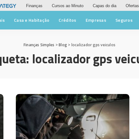
Finanças
Cursos ao Minuto
Capas do dia
Ofertas
ais
Casa e Habitação
Créditos
Empresas
Seguros
Finanças Simples
>
Blog
>
localizador gps veiculos
queta:
localizador gps veic