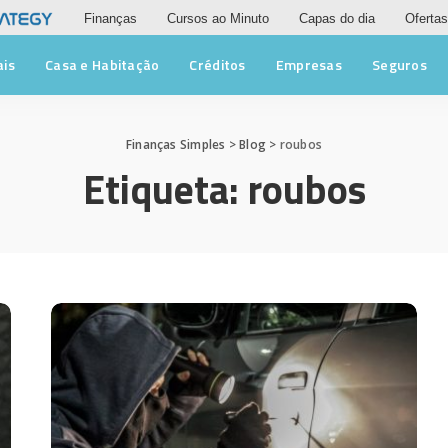
Finanças
Cursos ao Minuto
Capas do dia
Ofertas
ais
Casa e Habitação
Créditos
Empresas
Seguros
Finanças Simples
>
Blog
>
roubos
Etiqueta:
roubos