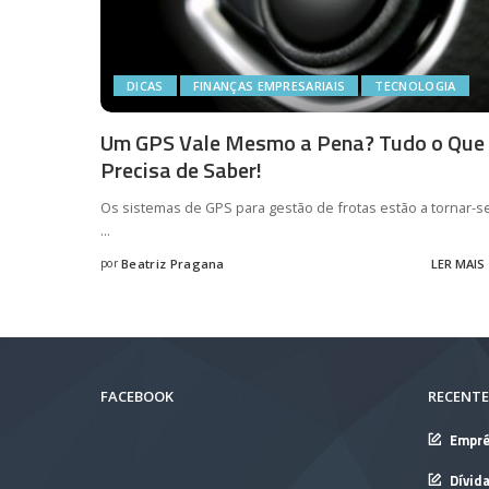
DICAS
FINANÇAS EMPRESARIAIS
TECNOLOGIA
Um GPS Vale Mesmo a Pena? Tudo o Que
Precisa de Saber!
Os sistemas de GPS para gestão de frotas estão a tornar-s
...
por
Beatriz Pragana
LER MAIS
Posted
by
FACEBOOK
RECENTE
Empré
Dívid