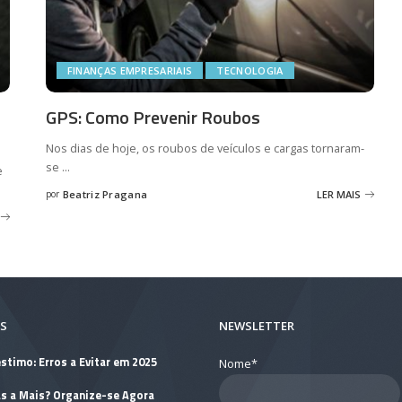
FINANÇAS EMPRESARIAIS
TECNOLOGIA
GPS: Como Prevenir Roubos
Nos dias de hoje, os roubos de veículos e cargas tornaram-
se
...
e
por
Beatriz Pragana
LER MAIS
Posted
by
S
NEWSLETTER
stimo: Erros a Evitar em 2025
Nome*
as a Mais? Organize-se Agora