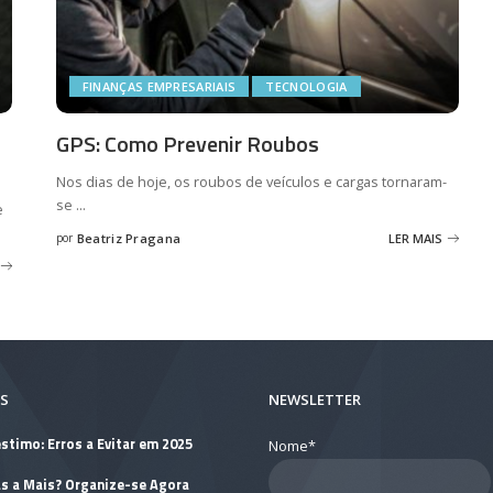
FINANÇAS EMPRESARIAIS
TECNOLOGIA
GPS: Como Prevenir Roubos
Nos dias de hoje, os roubos de veículos e cargas tornaram-
se
...
e
por
Beatriz Pragana
LER MAIS
Posted
by
S
NEWSLETTER
stimo: Erros a Evitar em 2025
Nome*
as a Mais? Organize-se Agora