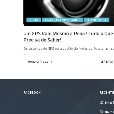
DICAS
FINANÇAS EMPRESARIAIS
TECNOLOGIA
Um GPS Vale Mesmo a Pena? Tudo o Que
Precisa de Saber!
Os sistemas de GPS para gestão de frotas estão a tornar-s
...
por
Beatriz Pragana
LER MAIS
Posted
by
FACEBOOK
RECENTE
Empré
Dívid