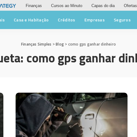
Finanças
Cursos ao Minuto
Capas do dia
Ofertas
ais
Casa e Habitação
Créditos
Empresas
Seguros
Finanças Simples
>
Blog
>
como gps ganhar dinheiro
ueta:
como gps ganhar din