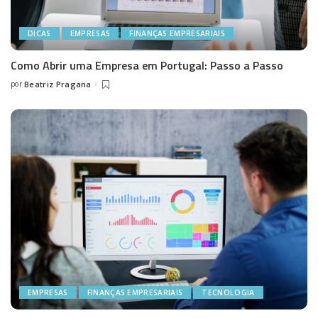
DICAS
EMPRESAS
FINANÇAS EMPRESARIAIS
Como Abrir uma Empresa em Portugal: Passo a Passo
por
Beatriz Pragana
Posted
by
EMPRESAS
FINANÇAS EMPRESARIAIS
TECNOLOGIA