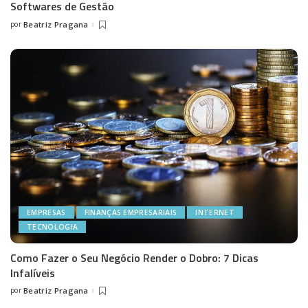
Softwares de Gestão
por
Beatriz Pragana
Posted
by
EMPRESAS
FINANÇAS EMPRESARIAIS
INTERNET
TECNOLOGIA
Como Fazer o Seu Negócio Render o Dobro: 7 Dicas
Infalíveis
por
Beatriz Pragana
Posted
by