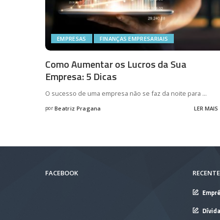
EMPRESAS
FINANÇAS EMPRESARIAIS
Como Aumentar os Lucros da Sua
Empresa: 5 Dicas
O sucesso de uma empresa não se faz da noite para
...
por
Beatriz Pragana
LER MAIS
Posted
by
FACEBOOK
RECENTE
Empré
Dívid