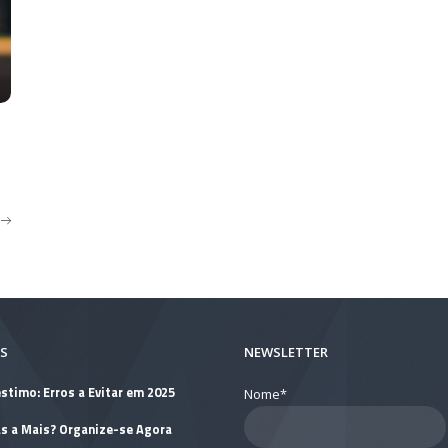
S
NEWSLETTER
stimo: Erros a Evitar em 2025
Nome*
as a Mais? Organize-se Agora