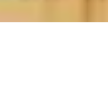
É possível mudar o Seguro de Vida do Crédito
Habitação?
Se está a pagar um Crédito à Habitação, provavelmente tem um
Seguro de Vida subscrito no mesmo banco que lhe concedeu o
seu empréstimo. Apesar de o Seguro de Vida Crédito Habitação
não ser obrigatório por lei, os bancos exigem a sua contratação
como garantia para o cliente de que o empréstimo será pago
em caso de morte ou invalidez.
O Decreto de Lei nº 222/2009
A legitimidade desta obrigação/exigência é uma questão que