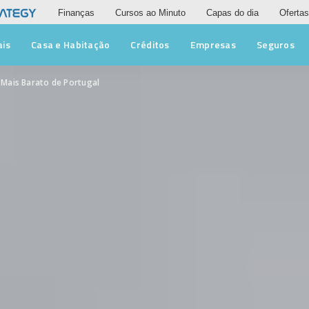
Finanças
Cursos ao Minuto
Capas do dia
Ofertas
ais
Casa e Habitação
Créditos
Empresas
Seguros
Mais Barato de Portugal