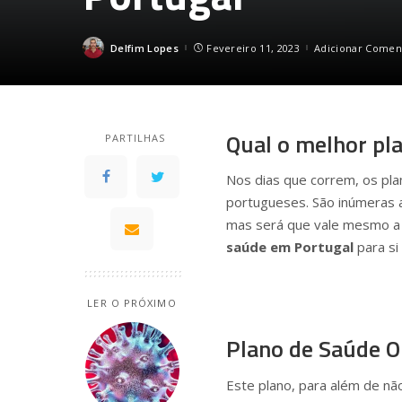
Delfim Lopes
Fevereiro 11, 2023
Adicionar Comen
Posted
by
Qual o melhor pl
PARTILHAS
Nos dias que correm, os pl
portugueses. São inúmeras 
mas será que vale mesmo a 
saúde em Portugal
para si 
LER O PRÓXIMO
Plano de Saúde O
Este plano, para além de nã