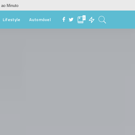
 ao Minuto
0
Lifestyle
Automóvel